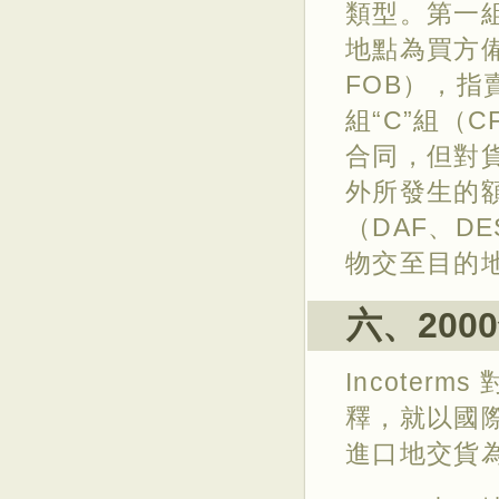
類型。第一組
地點為買方備
FOB），
組“C”組（C
合同，但對
外所發生的額
（DAF、D
物交至目的
六、
20
Incote
釋，就以國
進口地交貨