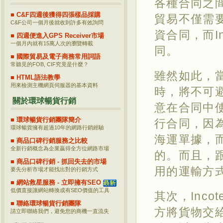
各種合同之
■ C&F四週後獲得四張樣品採購
貿易不僅需
C&F公司一個月後就收到許多有效詢問
資合同，而I
■ 四週便進入GPS Receiver市場
一個月內就有15萬人次的瀏覽轉載
同。
■ 國際貿易及電子商務常用詞語
常聽見的FOB, CIF究竟是什麼？
雖然如此，
■ HTML語法教學
用來檢測主機網頁伺服器的基本資料
時，將不可
關於環球暢貨行銷
意在合同中使
■ 環球暢貨行銷團隊簡介
行合同，因
環球暢貨擁有超過10年的網路行銷經驗
海運單據，
■ 商品口碑行銷服務之比較
全新行銷概念為企業贏得全方位網路市場
的。而且，
■ 商品口碑行銷 - 抓回失去的市場
用的運輸方
要先分析市場才能找出對的行銷方式
■ 網站救星服務 - 立即擁有SEO
低價直接讓網站轉換成有SEO價值的工具
其次，Inc
■ 聯絡環球暢貨行銷團隊
方將貨物交
請立即聯絡我們，避免您的商機一直流失