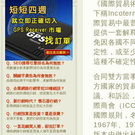
《國際貿易
下稱Incot
熱門網路行銷話題
際貿易中最
Q、何評估商品網路行銷的價值？
網路行銷後到底要看哪些數據？
提供一套解
Q、企業網路行銷必須追蹤的事？
免因各國不
重要網路行銷觀念分享，您一定要瞭解
定性，或至
Q、影響SEO的參數究竟有哪些？
參考坊間資料？不如直接看Google公開的
這種不確定
Q、SEO搜尋引擎排名為何無效？
用數據分析來解釋SEO為何逐漸失效
合同雙方當
Q、關鍵字廣告為何會無效？
由搜尋結果平均點擊率，來解釋為何無效
方國家的貿
Q、企業網路行銷常犯10種錯誤？
網路行銷與傳統行銷，技術實在大不相同
議、和訴訟
Q、新行銷時代？ 舊石器行銷？
際商會（IC
新舊網路行銷效益之世紀大剖析
國際規則，名為
Q、行銷預算是投資？還是浪費？
全球不景氣，應把行銷預算列為投資
1967年、1
Q、一直花錢買人潮，卻沒訂單？
傳統網路行銷都是買進人潮不是買進商機
版本中做出