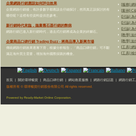
企業網路行銷應該如何評估效果
[服務]
企業網路行銷後，有許多數字都應該去仔細探討，然而真正該探討的有
[案例]
哪些呢？這裡有些資料提供您參考。
[討論]
[討論]
新行銷時代來臨，拋棄舊石器行銷的弊病
[討論]
網路行銷已進入新行銷時代，過去式行銷將成為企業的絆腳石。
[教學]
[教學]
企業商品口碑行銷 Trading Buzz - 將商品導入新興市場
[工具]
傳統網路行銷效果逐漸下滑，根據分析報告，「商品口碑行銷」可不斷
[工具]
滿足海外買主需要，增加海外國際採購的機會。
首頁
|
關於環球暢貨
|
商品口碑行銷
|
網站救星服務
|
網路行銷話題
|
網路行銷工
版權所有 © 環球暢貨行銷股份有限公司 All rights reserved.
Powered by Ready-Market Online Corporation.