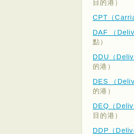
目的港）
CPT（Carria
DAF （Deliv
點）
DDU（Deliv
的港）
DES （Deliv
的港）
DEQ（Deliv
目的港）
DDP（Deliv