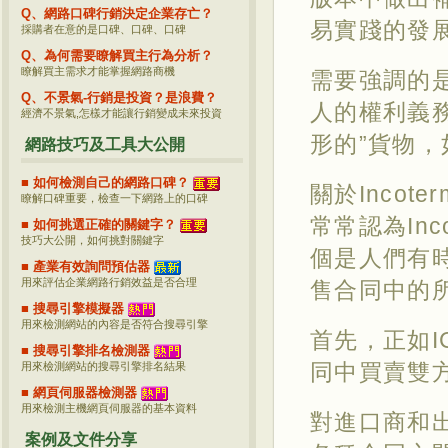
Q、網路口碑行銷決定企業存亡？
易實踐的發
採購者在意的是口碑、口碑、口碑
Q、為何需要瞭解買主行為分析？
瞭解買主需求才能掌握網路商機
需要強調的是
Q、不景氣-行銷是投資？是浪費？
人的權利義務
經濟不景氣,怎樣才能讓行銷變成未來投資
形的”貨物
網路技巧及工具大公開
■ 如何檢測自己的網路口碑？
關於Inco
瞭解口碑重要，檢查一下網路上的口碑
常常認為In
■ 如何挑選正確的關鍵字？
技巧大公開，如何挑對關鍵字
個是人們有
■ 產業有效詢問預估器
用來評估企業網路行銷效益是否合理
售合同中的
■ 搜尋引擎模擬器
用來檢測網站的內容是否符合搜尋引擎
首先，正如I
■ 搜尋引擎排名檢測器
同中買賣雙
用來檢測網站的搜尋引擎排名結果
■ 網頁伺服器檢測器
用來檢測主機網頁伺服器的基本資料
對進口商和
案例及文件分享