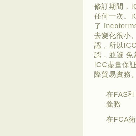
修訂期間，
任何一次。I
了 Incote
去變化很小。
認，所以IC
認，並避 
ICC盡量保証
際貿易實務
在FAS
義務
在FCA