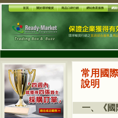
首頁
關於環球暢貨
商品口碑行銷
網站救星服務
網路
環球暢貨行銷之
貿易採合服務
及
商
常用國
說明
一、《國