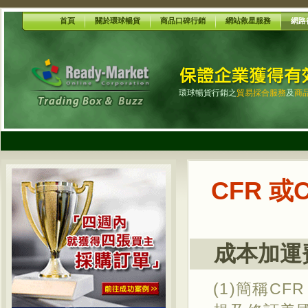
首頁
關於環球暢貨
商品口碑行銷
網站救星服務
網路
環球暢貨行銷之
貿易採合服務
及
商
CFR 或C
成本加運費
(1)簡稱CF