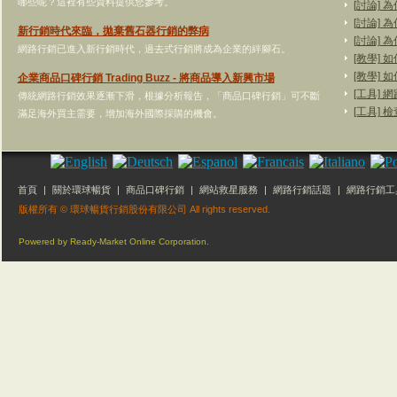
哪些呢？這裡有些資料提供您參考。
[討論]
[討論]
新行銷時代來臨，拋棄舊石器行銷的弊病
[討論]
網路行銷已進入新行銷時代，過去式行銷將成為企業的絆腳石。
[教學]
[教學]
企業商品口碑行銷 Trading Buzz - 將商品導入新興市場
[工具]
傳統網路行銷效果逐漸下滑，根據分析報告，「商品口碑行銷」可不斷
[工具]
滿足海外買主需要，增加海外國際採購的機會。
首頁
|
關於環球暢貨
|
商品口碑行銷
|
網站救星服務
|
網路行銷話題
|
網路行銷工
版權所有 © 環球暢貨行銷股份有限公司 All rights reserved.
Powered by Ready-Market Online Corporation.