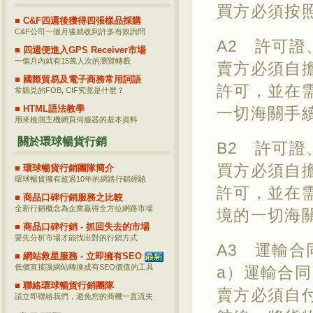
買方必須按
■ C&F四週後獲得四張樣品採購
C&F公司一個月後就收到許多有效詢問
A2 許可
■ 四週便進入GPS Receiver市場
一個月內就有15萬人次的瀏覽轉載
賣方必須自
■ 國際貿易及電子商務常用詞語
許可，並在
常聽見的FOB, CIF究竟是什麼？
■ HTML語法教學
一切海關手
用來檢測主機網頁伺服器的基本資料
關於環球暢貨行銷
B2 許可
買方必須自
■ 環球暢貨行銷團隊簡介
環球暢貨擁有超過10年的網路行銷經驗
許可，並在
■ 商品口碑行銷服務之比較
全新行銷概念為企業贏得全方位網路市場
境的一切海
■ 商品口碑行銷 - 抓回失去的市場
要先分析市場才能找出對的行銷方式
A3 運輸合
■ 網站救星服務 - 立即擁有SEO
低價直接讓網站轉換成有SEO價值的工具
a）運輸合同
■ 聯絡環球暢貨行銷團隊
賣方必須自
請立即聯絡我們，避免您的商機一直流失