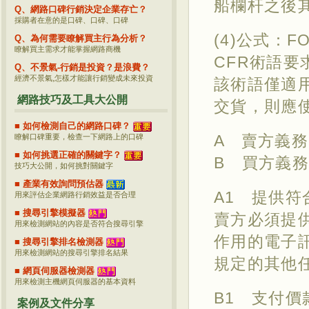
船欄杆之後
Q、網路口碑行銷決定企業存亡？
採購者在意的是口碑、口碑、口碑
(4)公式：FO
Q、為何需要瞭解買主行為分析？
瞭解買主需求才能掌握網路商機
CFR術語
Q、不景氣-行銷是投資？是浪費？
經濟不景氣,怎樣才能讓行銷變成未來投資
該術語僅適
網路技巧及工具大公開
交貨，則應使
■ 如何檢測自己的網路口碑？
A 賣方義務
瞭解口碑重要，檢查一下網路上的口碑
■ 如何挑選正確的關鍵字？
B 買方義務
技巧大公開，如何挑對關鍵字
■ 產業有效詢問預估器
A1 提供
用來評估企業網路行銷效益是否合理
■ 搜尋引擎模擬器
賣方必須提
用來檢測網站的內容是否符合搜尋引擎
作用的電子
■ 搜尋引擎排名檢測器
用來檢測網站的搜尋引擎排名結果
規定的其他
■ 網頁伺服器檢測器
用來檢測主機網頁伺服器的基本資料
B1 支付價
案例及文件分享