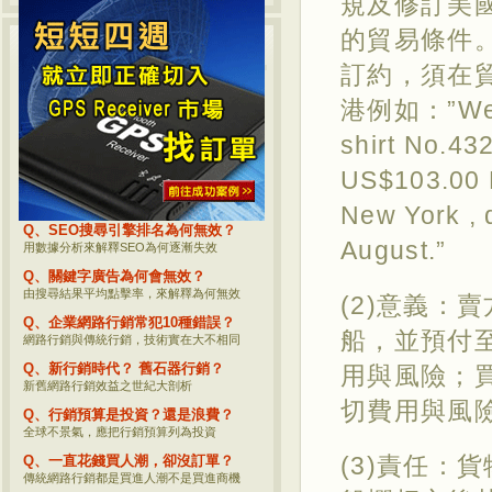
規及修訂美
的貿易條件
熱門網路行銷話題
訂約，須在
Q、何評估商品網路行銷的價值？
港例如：”We of
網路行銷後到底要看哪些數據？
Q、企業網路行銷必須追蹤的事？
shirt No.43
重要網路行銷觀念分享，您一定要瞭解
US$103.00 
Q、影響SEO的參數究竟有哪些？
參考坊間資料？不如直接看Google公開的
New York , 
Q、SEO搜尋引擎排名為何無效？
August.”
用數據分析來解釋SEO為何逐漸失效
Q、關鍵字廣告為何會無效？
由搜尋結果平均點擊率，來解釋為何無效
(2)意義：
Q、企業網路行銷常犯10種錯誤？
船，並預付
網路行銷與傳統行銷，技術實在大不相同
Q、新行銷時代？ 舊石器行銷？
用與風險；
新舊網路行銷效益之世紀大剖析
切費用與風
Q、行銷預算是投資？還是浪費？
全球不景氣，應把行銷預算列為投資
(3)責任：
Q、一直花錢買人潮，卻沒訂單？
傳統網路行銷都是買進人潮不是買進商機