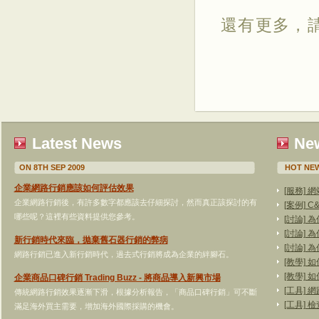
還有更多，
Latest News
New
ON 8TH SEP 2009
HOT NEW
企業網路行銷應該如何評估效果
[服務]
企業網路行銷後，有許多數字都應該去仔細探討，然而真正該探討的有
[案例]
哪些呢？這裡有些資料提供您參考。
[討論]
[討論]
新行銷時代來臨，拋棄舊石器行銷的弊病
[討論]
網路行銷已進入新行銷時代，過去式行銷將成為企業的絆腳石。
[教學]
[教學]
企業商品口碑行銷 Trading Buzz - 將商品導入新興市場
[工具]
傳統網路行銷效果逐漸下滑，根據分析報告，「商品口碑行銷」可不斷
[工具]
滿足海外買主需要，增加海外國際採購的機會。