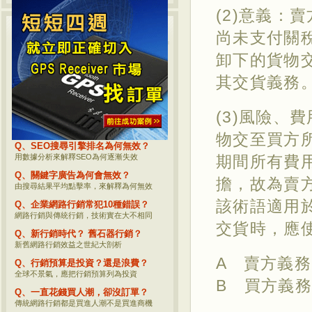
(2)意義：
熱門網路行銷話題
尚未支付關
卸下的貨物
Q、何評估商品網路行銷的價值？
網路行銷後到底要看哪些數據？
其交貨義務
Q、企業網路行銷必須追蹤的事？
重要網路行銷觀念分享，您一定要瞭解
(3)風險、
Q、影響SEO的參數究竟有哪些？
參考坊間資料？不如直接看Google公開的
物交至買方
Q、SEO搜尋引擎排名為何無效？
用數據分析來解釋SEO為何逐漸失效
期間所有費
Q、關鍵字廣告為何會無效？
擔，故為賣
由搜尋結果平均點擊率，來解釋為何無效
該術語適用
Q、企業網路行銷常犯10種錯誤？
網路行銷與傳統行銷，技術實在大不相同
交貨時，應使
Q、新行銷時代？ 舊石器行銷？
新舊網路行銷效益之世紀大剖析
A 賣方義務
Q、行銷預算是投資？還是浪費？
全球不景氣，應把行銷預算列為投資
B 買方義務
Q、一直花錢買人潮，卻沒訂單？
傳統網路行銷都是買進人潮不是買進商機