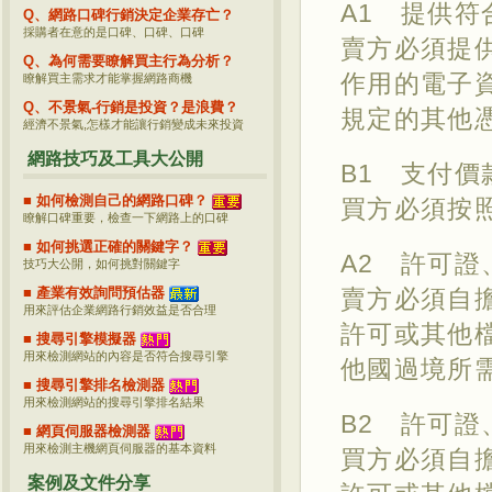
A1 提供
Q、網路口碑行銷決定企業存亡？
採購者在意的是口碑、口碑、口碑
賣方必須提
Q、為何需要瞭解買主行為分析？
作用的電子
瞭解買主需求才能掌握網路商機
Q、不景氣-行銷是投資？是浪費？
規定的其他
經濟不景氣,怎樣才能讓行銷變成未來投資
網路技巧及工具大公開
B1 支付價
■ 如何檢測自己的網路口碑？
買方必須按
瞭解口碑重要，檢查一下網路上的口碑
■ 如何挑選正確的關鍵字？
A2 許可
技巧大公開，如何挑對關鍵字
■ 產業有效詢問預估器
賣方必須自
用來評估企業網路行銷效益是否合理
許可或其他
■ 搜尋引擎模擬器
用來檢測網站的內容是否符合搜尋引擎
他國過境所
■ 搜尋引擎排名檢測器
用來檢測網站的搜尋引擎排名結果
B2 許可
■ 網頁伺服器檢測器
用來檢測主機網頁伺服器的基本資料
買方必須自
案例及文件分享