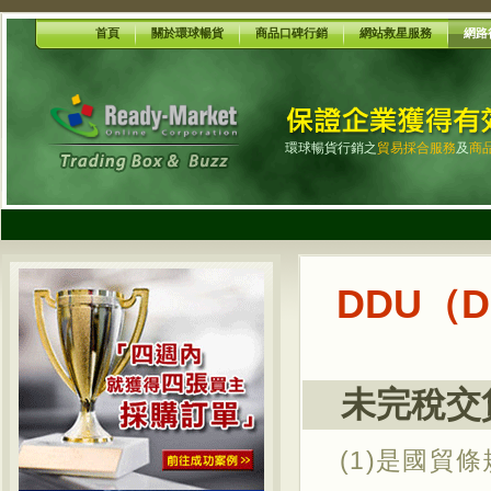
首頁
關於環球暢貨
商品口碑行銷
網站救星服務
網路
環球暢貨行銷之
貿易採合服務
及
商
DDU（De
未完稅交貨
(1)是國貿