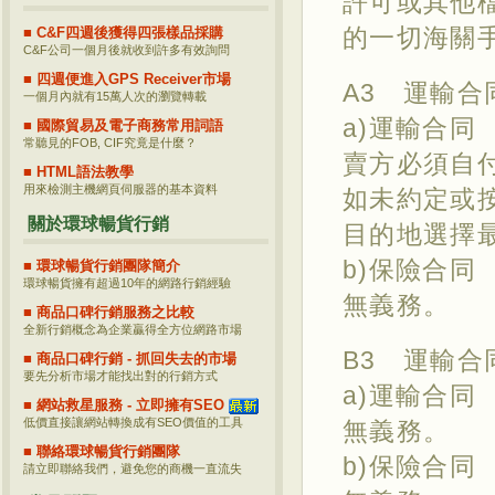
許可或其他
的一切海關
■ C&F四週後獲得四張樣品採購
C&F公司一個月後就收到許多有效詢問
■ 四週便進入GPS Receiver市場
A3 運輸合
一個月內就有15萬人次的瀏覽轉載
a)運輸合同
■ 國際貿易及電子商務常用詞語
常聽見的FOB, CIF究竟是什麼？
賣方必須自
■ HTML語法教學
用來檢測主機網頁伺服器的基本資料
如未約定或
關於環球暢貨行銷
目的地選擇
b)保險合同
■ 環球暢貨行銷團隊簡介
環球暢貨擁有超過10年的網路行銷經驗
無義務。
■ 商品口碑行銷服務之比較
全新行銷概念為企業贏得全方位網路市場
B3 運輸合
■ 商品口碑行銷 - 抓回失去的市場
要先分析市場才能找出對的行銷方式
a)運輸合同
■ 網站救星服務 - 立即擁有SEO
低價直接讓網站轉換成有SEO價值的工具
無義務。
■ 聯絡環球暢貨行銷團隊
b)保險合同
請立即聯絡我們，避免您的商機一直流失