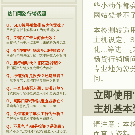
些小动作都
热门网路行销话题
网站登录不
Q、SEO搜寻引擎排名为何无效？
本检测较适
用数据分析来解释SEO为何逐渐失效
Q、关键字广告为何会无效？
主机设定、
由搜寻结果平均点击率，来解释为何无效
化...等进
Q、企业网路行销常犯10种错误？
网路行销与传统行销，技术实在大不相同
畅货行销顾
Q、新行销时代？ 旧石器行销？
专业地为您
新旧网路行销效益之世纪大剖析
Q、行销预算是投资？还是浪费？
问。
全球不景气，应把行销预算列为投资
Q、一直花钱买人潮，却没订单？
立即使用
传统网路行销都是买进人潮不是买进商机
Q、网路口碑行销决定企业存亡？
主机基本
采购者在意的是口碑、口碑、口碑
Q、为何需要了解买主行为分析？
了解买主需求才能掌握网路商机
请注意：本
Q、不景气-行销是投资？是浪费？
经济不景气,怎样才能让行销变成未来投资
而查无资料