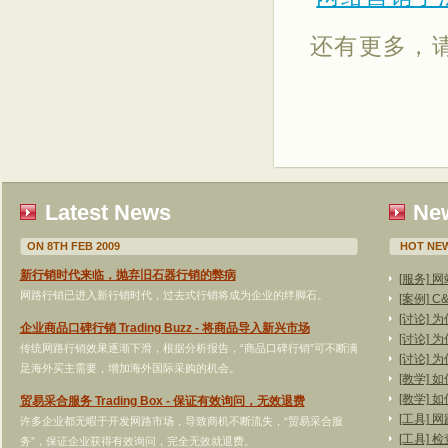
还有更多，
Latest News
New
ON 8TH FEB 2009
HOT NEW
新行销时代来临，抛弃旧石器行销的弊病
[服务]
网路行销已进入新行销时代，过去式行销将成为企业的绊脚石。
[案例]
[讨论]
企业商品口碑行销 Trading Buzz - 将商品导入新兴市场
[讨论]
传统网路行销效果逐渐下滑，根据分析报告，“商品口碑行销”可不断满
[讨论]
足海外买主需要，增加海外国际采购的机会。
[教学]
[教学]
贸易采合服务 Trading Box - 保证有效询问，无效退费
[工具]
许多企业都无暇于开发网路市场，导致商机不断流失，“贸易采合服
[工具]
务”，保证企业获得有效询问，完全无效就退费。