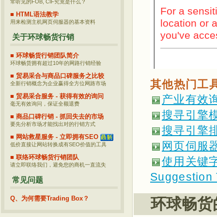
常听见的FOB, CIF究竟是什么？
■ HTML语法教学
用来检测主机网页伺服器的基本资料
关于环球畅货行销
■ 环球畅货行销团队简介
环球畅货拥有超过10年的网路行销经验
■ 贸易采合与商品口碑服务之比较
其他热门工
全新行销概念为企业赢得全方位网路市场
■ 贸易采合服务 - 获得有效的询问
产业有效询盘估算
毫无有效询问，保证全额退费
搜寻引擎模拟器
■ 商品口碑行销 - 抓回失去的市场
要先分析市场才能找出对的行销方式
搜寻引擎排名检
■ 网站救星服务 - 立即拥有SEO
网页伺服器表头
低价直接让网站转换成有SEO价值的工具
■ 联络环球畅货行销团队
使用关键字挑
请立即联络我们，避免您的商机一直流失
Suggestion 
常见问题
Q、为何需要Trading Box？
环球畅货