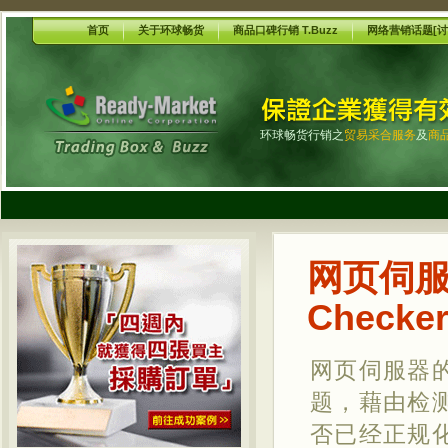
首页
关于环球畅货
商品口碑行销 T.Buzz
网络营销话题[讨
环球畅货行销之
贸易采合服务
及
商
网页伺服器
Checke
网页伺服器
题，藉由检
否已经正规