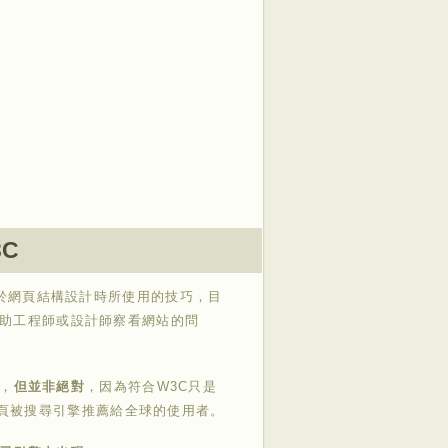
C
等關於網頁結構設計時所使用的技巧，目
來協助工程師或設計師察看網站的問
，
但並非絕對
，因為符合W3C只是
頁被搜尋引擎推薦給全球的使用者。