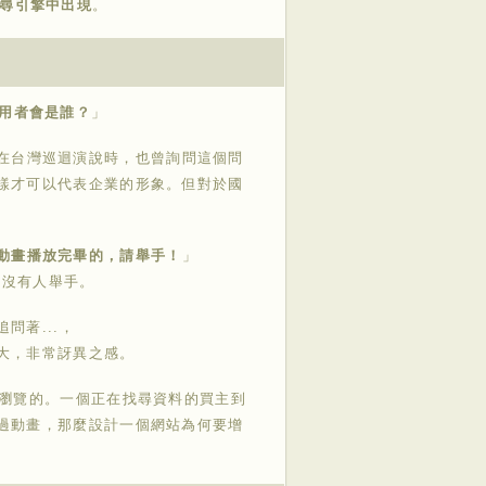
搜尋引擎中出現
。
使用者會是誰？
」
師一起在台灣巡迴演說時，也曾詢問這個問
樣才可以代表企業的形象。但對於國
動畫播放完畢的，請舉手！
」
時沒有人舉手。
問著...，
大，非常訝異之感。
主瀏覽的。一個正在找尋資料的買主到
過動畫，那麼設計一個網站為何要增