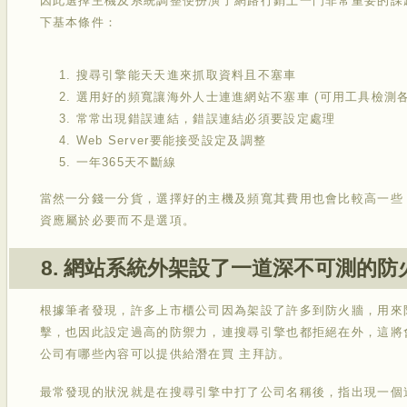
因此選擇主機及系統調整便扮演了網路行銷上一門非常重要的課
下基本條件：
搜尋引擎能天天進來抓取資料且不塞車
選用好的頻寬讓海外人士連進網站不塞車 (可用工具檢測
常常出現錯誤連結，錯誤連結必須要設定處理
Web Server要能接受設定及調整
一年365天不斷線
當然一分錢一分貨，選擇好的主機及頻寬其費用也會比較高一些
資應屬於必要而不是選項。
8. 網站系統外架設了一道深不可測的防
根據筆者發現，許多上市櫃公司因為架設了許多到防火牆，用來
擊，也因此設定過高的防禦力，連搜尋引擎也都拒絕在外，這將
公司有哪些內容可以提供給潛在買 主拜訪。
最常發現的狀況就是在搜尋引擎中打了公司名稱後，指出現一個