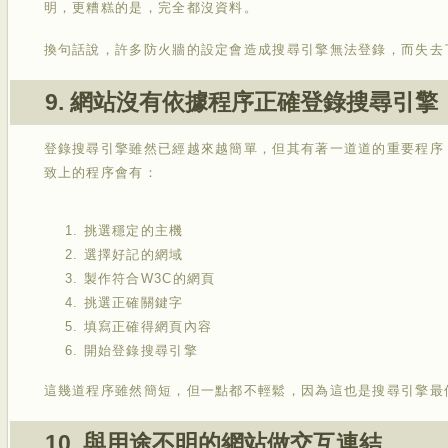
明，更糟糕的是，完全都沒資料。
換句話說，許多防火牆的設定會造成搜尋引擎無法登錄，而失去
9. 網站沒有依據程序正確登錄搜尋引擎
登錄搜尋引擎雖然已經越來越簡單，但其有著一道道的重要程序
致上的程序會有：
挑選穩定的主機
選擇好記的網域
製作符合W3C的網頁
挑選正確關鍵字
填寫正確得網頁內容
開始登錄搜尋引擎
這幾道程序雖然簡短，但一點都不輕鬆，因為這也是搜尋引擎最
10. 與用途不明的網站做交互連結