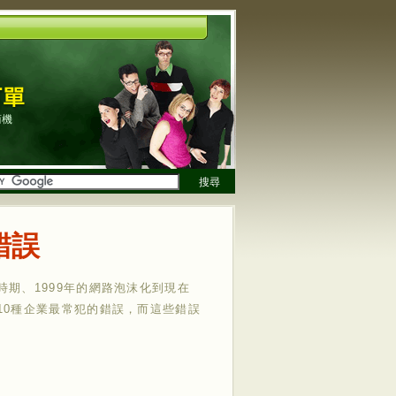
商機
搜尋
錯誤
期、1999年的網路泡沫化到現在
10種企業最常犯的錯誤，而這些錯誤