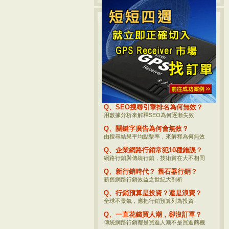
熱門網路行銷話題
Q、何評估商品網路行銷的價值？
網路行銷後到底要看哪些數據？
Q、企業網路行銷必須追蹤的事？
重要網路行銷觀念分享，您一定要瞭解
Q、影響SEO的參數究竟有哪些？
參考坊間資料？不如直接看Google公開的
Q、SEO搜尋引擎排名為何無效？
用數據分析來解釋SEO為何逐漸失效
Q、關鍵字廣告為何會無效？
由搜尋結果平均點擊率，來解釋為何無效
Q、企業網路行銷常犯10種錯誤？
網路行銷與傳統行銷，技術實在大不相同
Q、新行銷時代？ 舊石器行銷？
新舊網路行銷效益之世紀大剖析
Q、行銷預算是投資？還是浪費？
全球不景氣，應把行銷預算列為投資
Q、一直花錢買人潮，卻沒訂單？
傳統網路行銷都是買進人潮不是買進商機