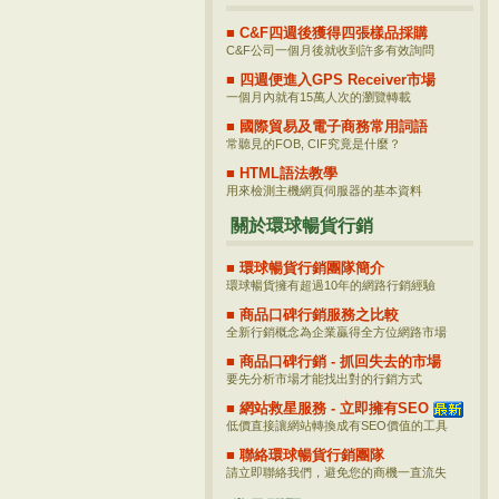
■ C&F四週後獲得四張樣品採購
C&F公司一個月後就收到許多有效詢問
■ 四週便進入GPS Receiver市場
一個月內就有15萬人次的瀏覽轉載
■ 國際貿易及電子商務常用詞語
常聽見的FOB, CIF究竟是什麼？
■ HTML語法教學
用來檢測主機網頁伺服器的基本資料
關於環球暢貨行銷
■ 環球暢貨行銷團隊簡介
環球暢貨擁有超過10年的網路行銷經驗
■ 商品口碑行銷服務之比較
全新行銷概念為企業贏得全方位網路市場
■ 商品口碑行銷 - 抓回失去的市場
要先分析市場才能找出對的行銷方式
■ 網站救星服務 - 立即擁有SEO
低價直接讓網站轉換成有SEO價值的工具
■ 聯絡環球暢貨行銷團隊
請立即聯絡我們，避免您的商機一直流失