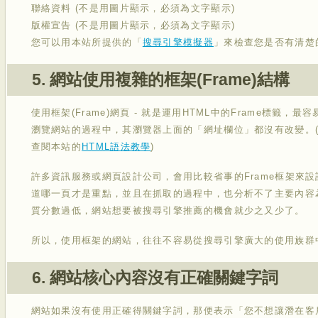
聯絡資料 (不是用圖片顯示，必須為文字顯示)
版權宣告 (不是用圖片顯示，必須為文字顯示)
您可以用本站所提供的「
搜尋引擎模擬器
」來檢查您是否有清楚
5. 網站使用複雜的框架(Frame)結構
使用框架(Frame)網頁 - 就是運用HTML中的Frame標籤
瀏覽網站的過程中，其瀏覽器上面的「網址欄位」都沒有改變。(如
查閱本站的
HTML語法教學
)
許多資訊服務或網頁設計公司，會用比較省事的Frame框架來
道哪一頁才是重點，並且在抓取的過程中，也分析不了主要內容
質分數過低，網站想要被搜尋引擎推薦的機會就少之又少了。
所以，使用框架的網站，往往不容易從搜尋引擎廣大的使用族群
6. 網站核心內容沒有正確關鍵字詞
網站如果沒有使用正確得關鍵字詞，那便表示「您不想讓潛在客