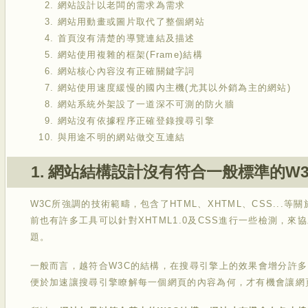
網站設計以老闆的需求為需求
網站用動畫或圖片取代了整個網站
首頁沒有清楚的導覽連結及描述
網站使用複雜的框架(Frame)結構
網站核心內容沒有正確關鍵字詞
網站使用速度緩慢的國內主機(尤其以外銷為主的網站)
網站系統外架設了一道深不可測的防火牆
網站沒有依據程序正確登錄搜尋引擎
與用途不明的網站做交互連結
1. 網站結構設計沒有符合一般標準的W3
W3C所強調的技術範疇，包含了HTML、XHTML、CSS...
前也有許多工具可以針對XHTML1.0及CSS進行一些檢測，
題。
一般而言，越符合W3C的結構，在搜尋引擎上的效果會增分許多
便於加速讓搜尋引擎瞭解每一個網頁的內容為何，才有機會讓網