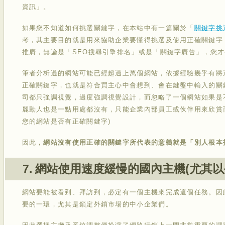
資訊」。
如果您不知道如何挑選關鍵字，在本站中有一篇關於「
關鍵字挑
考，其主要目的就是用來協助企業要懂得挑選及使用正確關鍵字
推廣，無論是「SEO搜尋引擎排名」或是「關鍵字廣告」，您
筆者分析過的網站可能已經超過上萬個網站，依據經驗幾乎有將
正確關鍵字，也就是符合買主心中會想到、會在鍵盤中輸入的關
司都只強調視覺，過度強調視覺設計，而忽略了一個網站如果是
麗動人也是一點用處都沒有，只能企業內部員工或伙伴用來欣賞
您的網站是否有正確關鍵字)
因此，
網站沒有使用正確的關鍵字所代表的意義就是「別人根本
7. 網站使用速度緩慢的國內主機(尤其
網站要能被看到、拜訪到，必定有一個主機來完成這個任務。因
要的一環，尤其是鎖定外銷市場的中小企業們。