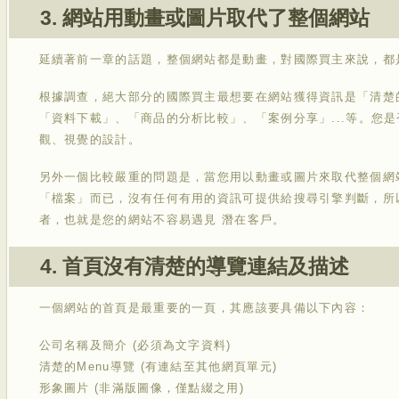
3. 網站用動畫或圖片取代了整個網站
延續著前一章的話題，整個網站都是動畫，對國際買主來說，都
根據調查，絕大部分的國際買主最想要在網站獲得資訊是「清楚
「資料下載」、「商品的分析比較」、「案例分享」...等。您
觀、視覺的設計。
另外一個比較嚴重的問題是，當您用以動畫或圖片來取代整個網
「檔案」而已，沒有任何有用的資訊可提供給搜尋引擎判斷，所
者，也就是您的網站不容易遇見 潛在客戶。
4. 首頁沒有清楚的導覽連結及描述
一個網站的首頁是最重要的一頁，其應該要具備以下內容：
公司名稱及簡介 (必須為文字資料)
清楚的Menu導覽 (有連結至其他網頁單元)
形象圖片 (非滿版圖像，僅點綴之用)