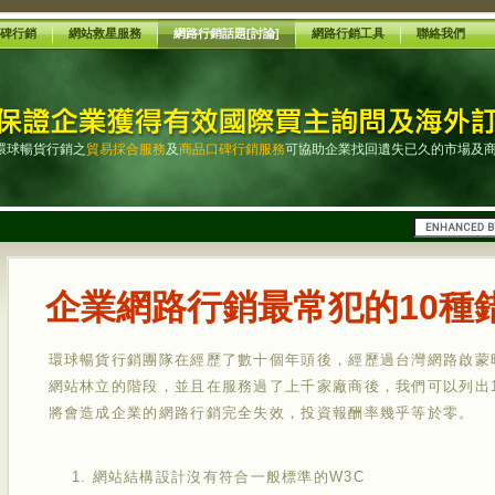
碑行銷
網站救星服務
網路行銷話題[討論]
網路行銷工具
聯絡我們
環球暢貨行銷之
貿易採合服務
及
商品口碑行銷服務
可協助企業找回遺失已久的市場及
企業網路行銷最常犯的10種
環球暢貨行銷團隊在經歷了數十個年頭後，經歷過台灣網路啟蒙時
網站林立的階段，並且在服務過了上千家廠商後，我們可以列出
將會造成企業的網路行銷完全失效，投資報酬率幾乎等於零。
網站結構設計沒有符合一般標準的W3C