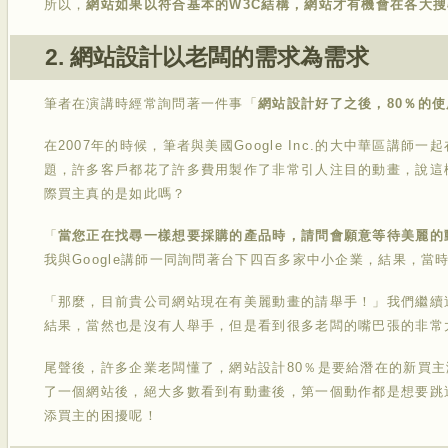
所以，
網站如果以符合基本的W3C結構，網站才有機會在各大
2. 網站設計以老闆的需求為需求
筆者在演講時經常詢問著一件事「
網站設計好了之後，80％的
在2007年的時候，筆者與美國Google Inc.的大中華區講
題，許多客戶都花了許多費用製作了非常引人注目的動畫，說這
際買主真的是如此嗎？
「
當您正在找尋一樣想要採購的產品時，請問會願意等待美麗的
我與Google講師一同詢問著台下四百多家中小企業，結果，當
「那麼，目前貴公司網站現在有美麗動畫的請舉手！」我們繼續追
結果，當然也是沒有人舉手，但是看到很多老闆的嘴巴張的非常
尾聲後，許多企業老闆懂了，網站設計80％是要給潛在的新買
了一個網站後，絕大多數看到有動畫後，第一個動作都是想要跳
添買主的困擾呢！