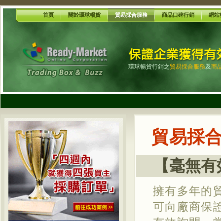
首頁
關於環球暢貨
貿易採合服務
商品口碑行銷
網站
環球暢貨行銷之
貿易採合服務
及
商
貿易採合服
【毫無有
擁有多年的
可向廠商保