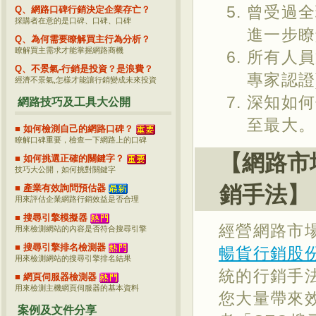
曾受過全
Q、網路口碑行銷決定企業存亡？
採購者在意的是口碑、口碑、口碑
進一步瞭
Q、為何需要瞭解買主行為分析？
瞭解買主需求才能掌握網路商機
所有人員
Q、不景氣-行銷是投資？是浪費？
專家認證
經濟不景氣,怎樣才能讓行銷變成未來投資
深知如何
網路技巧及工具大公開
至最大。
■ 如何檢測自己的網路口碑？
瞭解口碑重要，檢查一下網路上的口碑
【網路市
■ 如何挑選正確的關鍵字？
技巧大公開，如何挑對關鍵字
銷手法】
■ 產業有效詢問預估器
用來評估企業網路行銷效益是否合理
■ 搜尋引擎模擬器
經營網路市場
用來檢測網站的內容是否符合搜尋引擎
■ 搜尋引擎排名檢測器
暢貨行銷股
用來檢測網站的搜尋引擎排名結果
統的行銷手
■ 網頁伺服器檢測器
用來檢測主機網頁伺服器的基本資料
您大量帶來
案例及文件分享