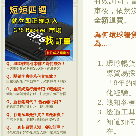
有效詢問，
束後，依然
熱門網路行銷話題
全額退費
。
Q、何評估商品網路行銷的價值？
網路行銷後到底要看哪些數據？
為何環球暢
Q、企業網路行銷必須追蹤的事？
為...
重要網路行銷觀念分享，您一定要瞭解
Q、影響SEO的參數究竟有哪些？
參考坊間資料？不如直接看Google公開的
環球暢貨
Q、SEO搜尋引擎排名為何無效？
用數據分析來解釋SEO為何逐漸失效
際貿易採
Q、關鍵字廣告為何會無效？
「8年的
由搜尋結果平均點擊率，來解釋為何無效
Q、企業網路行銷常犯10種錯誤？
化經驗」
網路行銷與傳統行銷，技術實在大不相同
熟知各種
Q、新行銷時代？ 舊石器行銷？
新舊網路行銷效益之世紀大剖析
透過工具
Q、行銷預算是投資？還是浪費？
全球不景氣，應把行銷預算列為投資
知道如何
Q、一直花錢買人潮，卻沒訂單？
在。
傳統網路行銷都是買進人潮不是買進商機