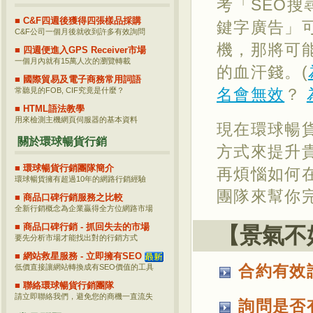
考「SEO
■ C&F四週後獲得四張樣品採購
鍵字廣告」
C&F公司一個月後就收到許多有效詢問
機，那將可
■ 四週便進入GPS Receiver市場
一個月內就有15萬人次的瀏覽轉載
的血汗錢。(
■ 國際貿易及電子商務常用詞語
名會無效
？
常聽見的FOB, CIF究竟是什麼？
■ HTML語法教學
用來檢測主機網頁伺服器的基本資料
現在環球暢
關於環球暢貨行銷
方式來提升
■ 環球暢貨行銷團隊簡介
再煩惱如何
環球暢貨擁有超過10年的網路行銷經驗
團隊來幫你
■ 商品口碑行銷服務之比較
全新行銷概念為企業贏得全方位網路市場
■ 商品口碑行銷 - 抓回失去的市場
【景氣不
要先分析市場才能找出對的行銷方式
■ 網站救星服務 - 立即擁有SEO
合約有效
低價直接讓網站轉換成有SEO價值的工具
■ 聯絡環球暢貨行銷團隊
請立即聯絡我們，避免您的商機一直流失
詢問是否