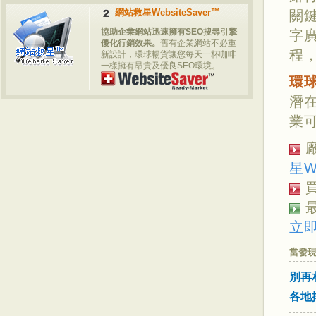
網站救星WebsiteSaver™
關鍵
協助企業網站迅速擁有SEO搜尋引擎
字廣
優化行銷效果。
舊有企業網站不必重
程
新設計，環球暢貨讓您每天一杯咖啡
一樣擁有昂貴及優良SEO環境。
環
潛
業
星W
立即
當發現
別再
各地