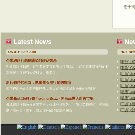
您千
Latest News
New
ON 8TH SEP 2009
HOT NEW
企業網路行銷應該如何評估效果
[服務]
企業網路行銷後，有許多數字都應該去仔細探討，然而真正該探討的有
[案例]
哪些呢？這裡有些資料提供您參考。
[討論]
[討論]
新行銷時代來臨，拋棄舊石器行銷的弊病
[討論]
網路行銷已進入新行銷時代，過去式行銷將成為企業的絆腳石。
[教學]
[教學]
企業商品口碑行銷 Trading Buzz - 將商品導入新興市場
[工具]
傳統網路行銷效果逐漸下滑，根據分析報告，「商品口碑行銷」可不斷
[工具]
滿足海外買主需要，增加海外國際採購的機會。