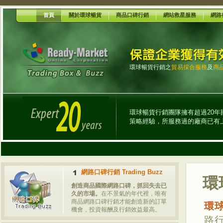
首頁
關於環球暢貨
商品口碑行銷
網站救星服務
網路
環球暢貨行銷之
貿易採合服務
及
商
環球暢貨行銷團隊擁有超過20年國
策略經驗，所服務過的廠商已有
網路口碑行銷 Trading Buzz
環
創造商品國際網路口碑，抓回失去已
久的市場。
在不景氣的年代裡，唯有
商品網路口碑行銷才能創造新的訂單
環
機會，投資報酬及行銷效益最高。
路